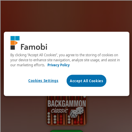
[object HTMLMetaElement]
пополнить счет