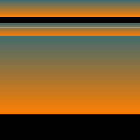
реальные деньги.