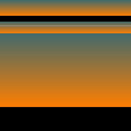
реальные деньги.