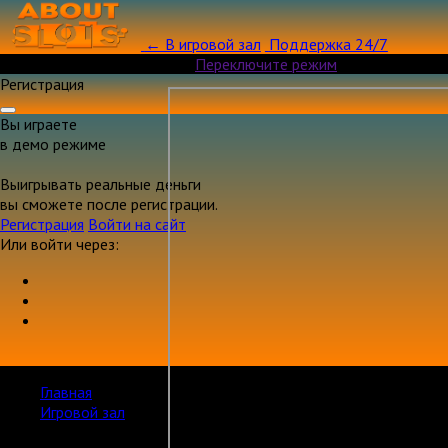
← В игровой зал
Поддержка 24/7
Вы играете в демо-режиме.
Переключите режим
и выигрывайте 
Регистрация
Вы играете
в демо режиме
Выигрывать реальные деньги
вы сможете после регистрации.
Регистрация
Войти на сайт
Или войти через:
Главная
Игровой зал
Colin the Cat