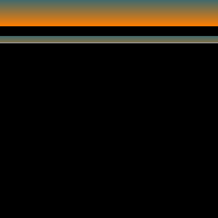
реальные деньги.