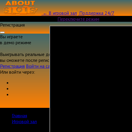
← В игровой зал
Поддержка 24/7
Вы играете в демо-режиме.
Переключите режим
и выигрывайте 
Регистрация
Вы играете
в демо режиме
Выигрывать реальные деньги
вы сможете после регистрации.
Регистрация
Войти на сайт
Или войти через:
Главная
Игровой зал
Just Jewels Deluxe