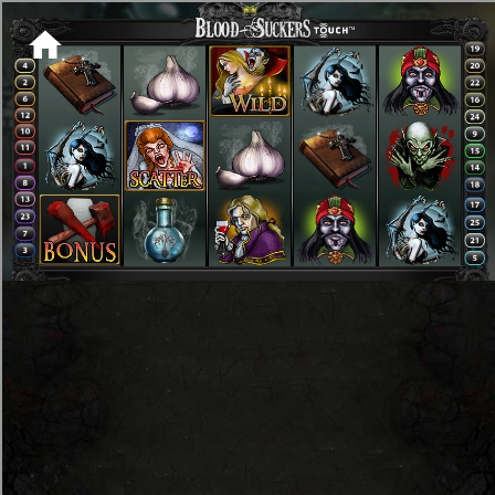
[object HTMLMetaElement]
пополнить счет