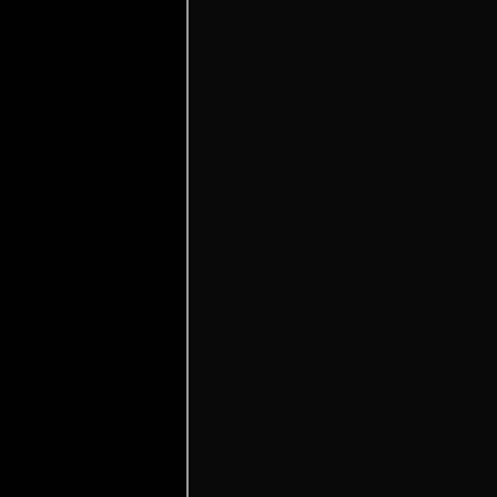
Football