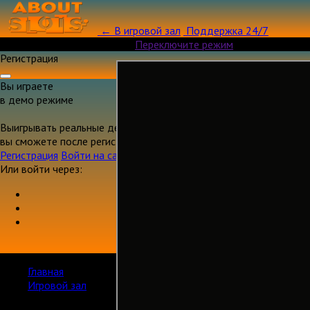
← В игровой зал
Поддержка 24/7
Вы играете в демо-режиме.
Переключите режим
и выигрывайте 
Регистрация
Вы играете
в демо режиме
Выигрывать реальные деньги
вы сможете после регистрации.
Регистрация
Войти на сайт
Или войти через:
Главная
Игровой зал
Football