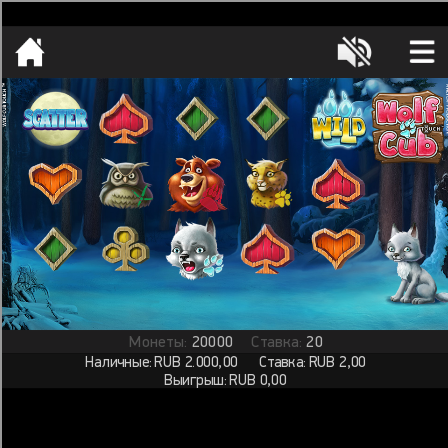
[object HTMLMetaElement]
пополнить счет