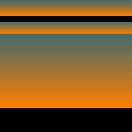
реальные деньги.