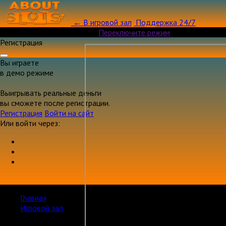
← В игровой зал
Поддержка 24/7
Вы играете в демо-режиме.
Переключите режим
и выигрывайте 
Регистрация
Вы играете
в демо режиме
Выигрывать реальные деньги
вы сможете после регистрации.
Регистрация
Войти на сайт
Или войти через:
Главная
Игровой зал
Genies Touch