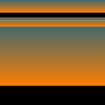
реальные деньги.