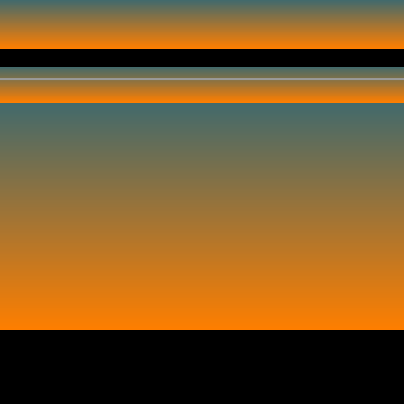
реальные деньги.