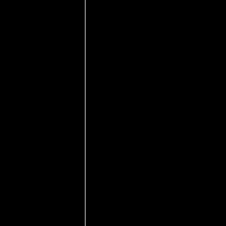
Warlords - Crystal of Power