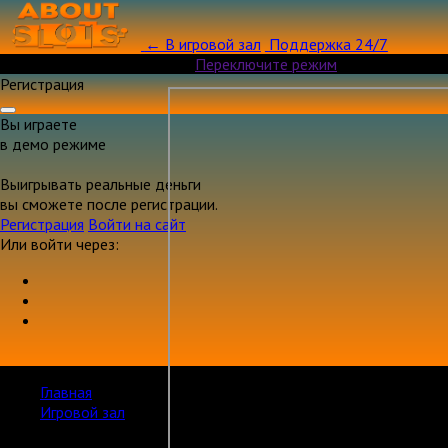
← В игровой зал
Поддержка 24/7
Вы играете в демо-режиме.
Переключите режим
и выигрывайте 
Регистрация
Вы играете
в демо режиме
Выигрывать реальные деньги
вы сможете после регистрации.
Регистрация
Войти на сайт
Или войти через:
Главная
Игровой зал
Warlords - Crystal of Power