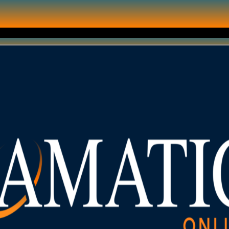
реальные деньги.