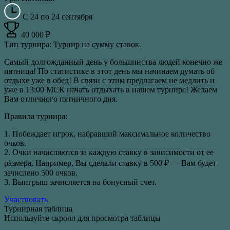
С 24 по 24 сентября
40 000 ₽
Тип турнира: Турнир на сумму ставок.
Самый долгожданный день у большинства людей конечно же
пятница! По статистике в этот день мы начинаем думать об
отдыхе уже в обед! В связи с этим предлагаем не медлить и
уже в 13:00 МСК начать отдыхать в нашем турнире! Желаем
Вам отличного пятничного дня.
Правила турнира:
1. Побеждает игрок, набравший максимальное количество
очков.
2. Очки начисляются за каждую ставку в зависимости от ее
размера. Например, Вы сделали ставку в 500 ₽ — Вам будет
зачислено 500 очков.
3. Выигрыш зачисляется на бонусный счет.
Участвовать
Турнирная таблица
Используйте скролл для просмотра таблицы