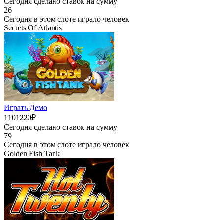
Сегодня сделано ставок на сумму
26
Сегодня в этом слоте играло человек
Secrets Of Atlantis
Играть
Демо
1101220₽
Сегодня сделано ставок на сумму
79
Сегодня в этом слоте играло человек
Golden Fish Tank