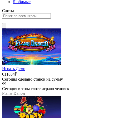
Любимые
Слоты
Играть
Демо
611834₽
Сегодня сделано ставок на сумму
99
Сегодня в этом слоте играло человек
Flame Dancer