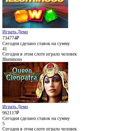
Играть
Демо
734774₽
Сегодня сделано ставок на сумму
41
Сегодня в этом слоте играло человек
Illuminous
Играть
Демо
962117₽
Сегодня сделано ставок на сумму
5
Сегодня в этом слоте играло человек