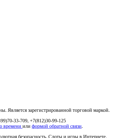
ны. Является зарегистрированной торговой маркой.
99)70-33-709, +7(812)30-99-125
го времени
или
формой обратной связи
.
олютная безопасность. Слоты и игры в Интернете.