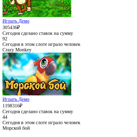
Играть
Демо
305436₽
Сегодня сделано ставок на сумму
92
Сегодня в этом слоте играло человек
Crazy Monkey
Играть
Демо
1198316₽
Сегодня сделано ставок на сумму
44
Сегодня в этом слоте играло человек
Морской бой