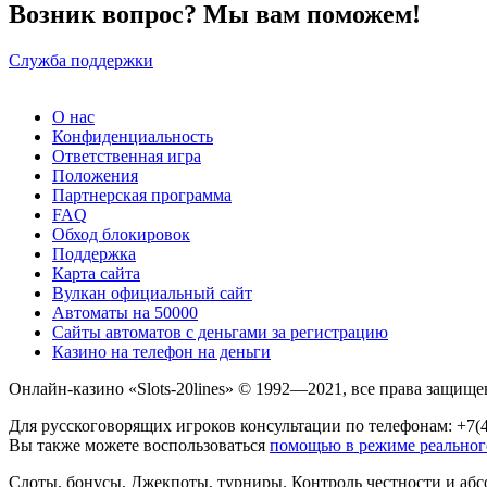
Возник вопрос? Мы вам поможем!
Служба поддержки
О нас
Конфиденциальность
Ответственная игра
Положения
Партнерская программа
FAQ
Обход блокировок
Поддержка
Карта сайта
Вулкан официальный сайт
Автоматы на 50000
Сайты автоматов с деньгами за регистрацию
Казино на телефон на деньги
Онлайн-казино «Slots-20lines» © 1992—2021, все права защище
Для русскоговорящих игроков консультации по телефонам: +7(4
Вы также можете воспользоваться
помощью в режиме реально
Слоты, бонусы, Джекпоты, турниры. Контроль честности и абс