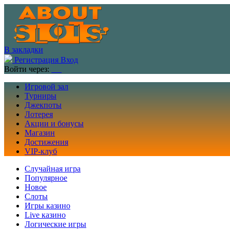
В закладки
Регистрация
Вход
Войти через:
Игровой зал
Турниры
Джекпоты
Лотерея
Акции и бонусы
Магазин
Достижения
VIP-клуб
Случайная игра
Популярное
Новое
Слоты
Игры казино
Live казино
Логические игры